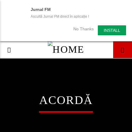
Jurnal FM
Ascultă Jurnal FM direct în aplicație !
No Thanks
INSTALL
ACORDĂ