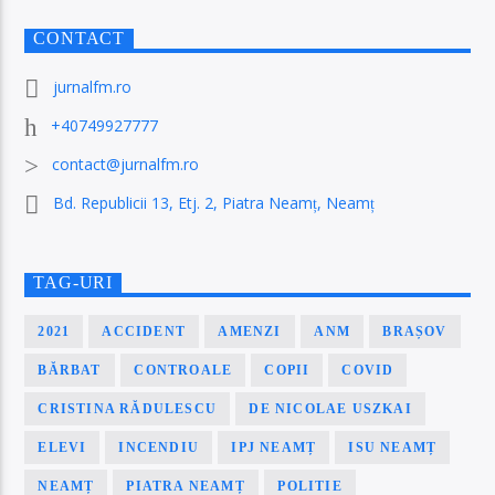
CONTACT
jurnalfm.ro
+40749927777
contact@jurnalfm.ro
Bd. Republicii 13, Etj. 2, Piatra Neamț, Neamț
TAG-URI
2021
ACCIDENT
AMENZI
ANM
BRAȘOV
BĂRBAT
CONTROALE
COPII
COVID
CRISTINA RĂDULESCU
DE NICOLAE USZKAI
ELEVI
INCENDIU
IPJ NEAMȚ
ISU NEAMȚ
NEAMȚ
PIATRA NEAMȚ
POLITIE