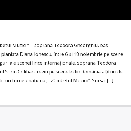
betul Muzicii” – soprana Teodora Gheorghiu, bas-
i pianista Diana Ionescu, între 6 și 18 noiembrie pe scene
uri ale scenei lirice internaționale, soprana Teodora
l Sorin Coliban, revin pe scenele din România alături de
tr-un turneu național, „Zâmbetul Muzicii”. Sursa: […]