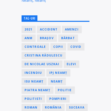
Neamț, Neamț
TAG-URI
2021
ACCIDENT
AMENZI
ANM
BRAȘOV
BĂRBAT
CONTROALE
COPII
COVID
CRISTINA RĂDULESCU
DE NICOLAE USZKAI
ELEVI
INCENDIU
IPJ NEAMȚ
ISU NEAMȚ
NEAMȚ
PIATRA NEAMȚ
POLITIE
POLITISTI
POMPIERI
ROMAN
ROMÂNIA
SUCEAVA