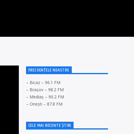
FRECVENȚELE NOASTRE
– Bicaz – 96.1 FM
– Brașov – 98.2 FM
– Mediaș – 90.2 FM
– Onești – 87.8 FM
CELE MAI RECENTE ȘTIRI