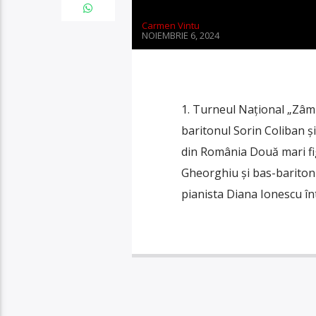
Carmen Vintu
NOIEMBRIE 6, 2024
1. Turneul Naţional „Zâm
baritonul Sorin Coliban ș
din România Două mari fig
Gheorghiu și bas-baritonu
pianista Diana Ionescu în