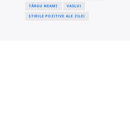
TÂRGU NEAMȚ
VASLUI
ȘTIRILE POZITIVE ALE ZILEI