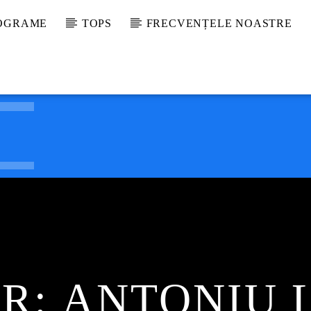
ROGRAME
TOPS
FRECVENȚELE NOASTRE
R:
ANTONIU 