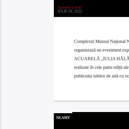
Antoniu Lovin
IULIE 28, 2022
Complexul Muzeal Național N
organizează un eveniment
ACUARELĂ „IULIA HĂLĂUCESCU
realizate în cele patru ediții 
publicului iubitor de artă cu o
NEAMT