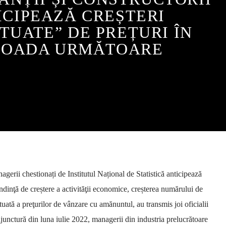
ICIPEAZĂ CREȘTERI
TUATE” DE PREȚURI ÎN
IOADA URMĂTOARE
erii chestionați de Institutul Național de Statistică anticipează
endinţă de creștere a activităţii economice, creșterea numărului de
ntuată a preţurilor de vânzare cu amănuntul, au transmis joi oficialii
junctură din luna iulie 2022, managerii din industria prelucrătoare