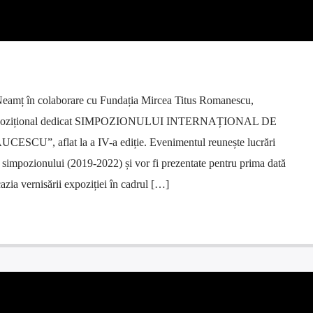
eamț în colaborare cu Fundația Mircea Titus Romanescu,
 expozițional dedicat SIMPOZIONULUI INTERNAȚIONAL DE
”, aflat la a IV-a ediție. Evenimentul reunește lucrări
ale simpozionului (2019-2022) și vor fi prezentate pentru prima dată
cazia vernisării expoziției în cadrul […]