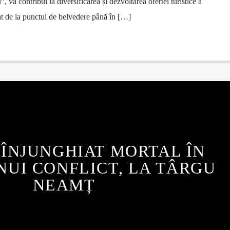
 va contribui la diversificarea și dezvoltarea ofertei turistice a
tat de la punctul de belvedere până în […]
ÎNJUNGHIAT MORTAL ÎN
NUI CONFLICT, LA TÂRGU
NEAMȚ