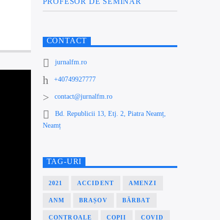
PROFESOR DE SEMINAR
CONTACT
jurnalfm.ro
+40749927777
contact@jurnalfm.ro
Bd. Republicii 13, Etj. 2, Piatra Neamț,
Neamț
TAG-URI
2021
ACCIDENT
AMENZI
ANM
BRAȘOV
BĂRBAT
CONTROALE
COPII
COVID