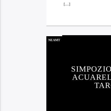
[…]
NEAMT
SIMPOZI
ACUAREL
TAR