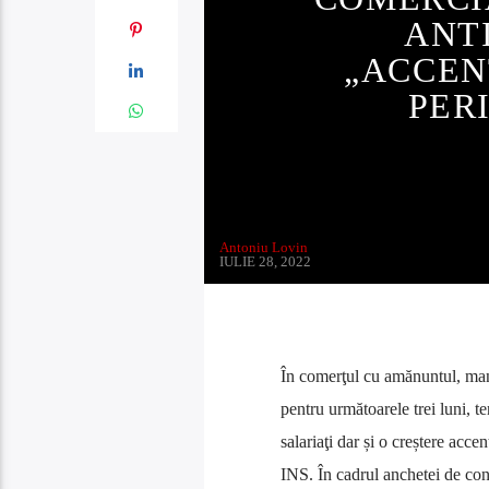
ANT
„ACCEN
PER
Antoniu Lovin
IULIE 28, 2022
În comerţul cu amănuntul, manag
pentru următoarele trei luni, t
salariaţi dar și o creștere acce
INS. În cadrul anchetei de con