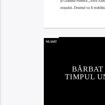
și Grădina Publică „Nicu Albu”,
orașului. Drumul va fi reabili
NEAMT
BĂRBAT 
TIMPUL U