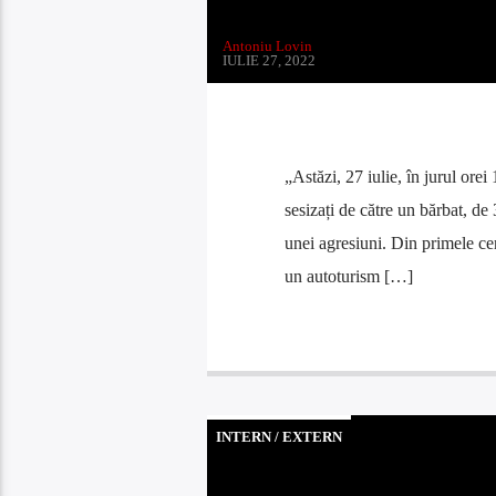
Antoniu Lovin
IULIE 27, 2022
„Astăzi, 27 iulie, în jurul orei
sesizați de către un bărbat, de
unei agresiuni. Din primele cer
un autoturism […]
INTERN / EXTERN